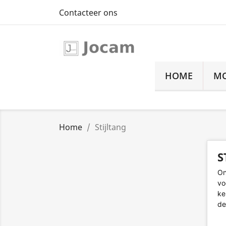
Contacteer ons
HOME
MO
Home
Stijltang
S
On
vo
ke
de