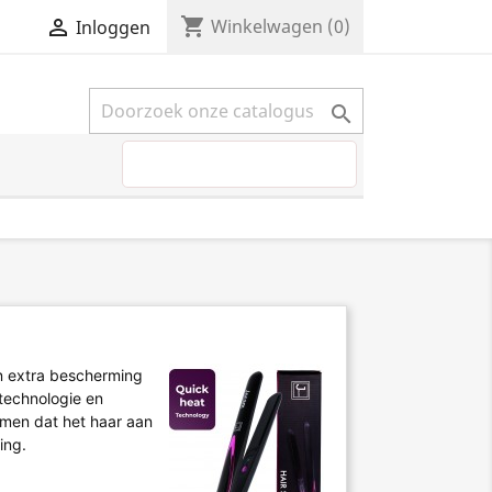
shopping_cart


Winkelwagen
(0)
Inloggen

n extra bescherming
mtechnologie en
men dat het haar aan
ing.